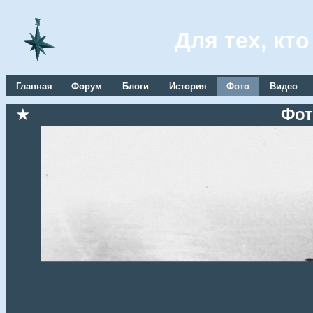
Для тех, кт
Главная
Форум
Блоги
История
Фото
Видео
★
Фот