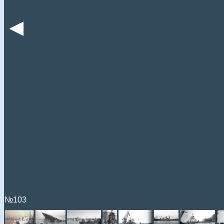
◄
№103