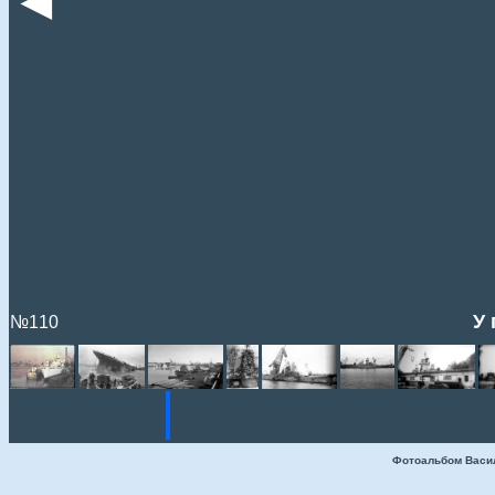
◄
У
№110
Фотоальбом Васи