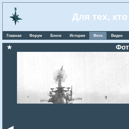
Для тех, кт
Главная
Форум
Блоги
История
Фото
Видео
★
Фот