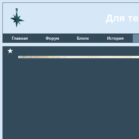
Для те
Главная
Форум
Блоги
История
★