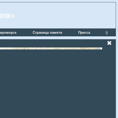
ров»
ероморск
Страница памяти
Пресса
:)
✖