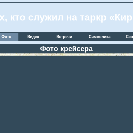
х, кто служил на таркр «Ки
Фото
Видео
Встречи
Символика
Сев
Фото крейсера