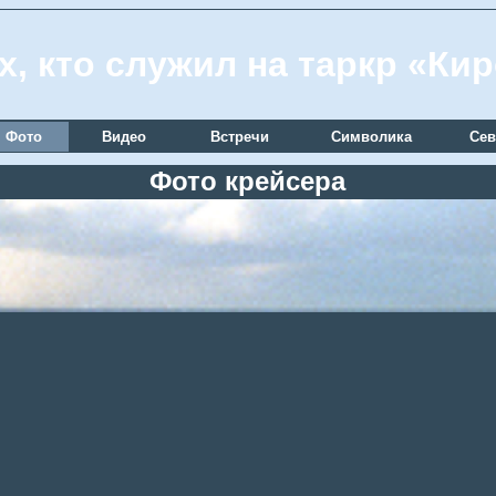
х, кто служил на таркр «Ки
Фото
Видео
Встречи
Символика
Сев
Фото крейсера