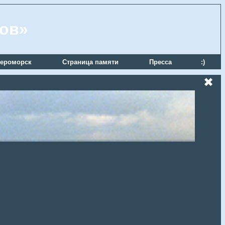
ров»
ероморск
Страница памяти
Пресса
:)
✖