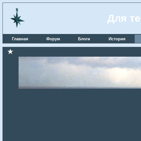
Для те
Главная
Форум
Блоги
История
★