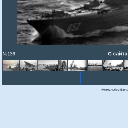
С сайта
№136
Фотоальбом Васи