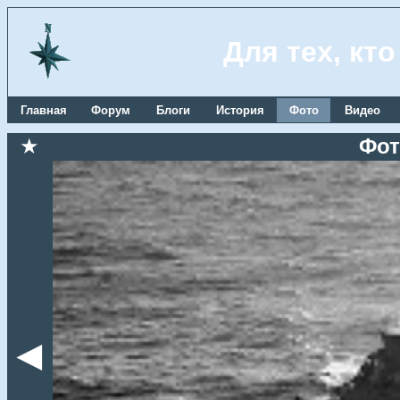
Для тех, кт
Главная
Форум
Блоги
История
Фото
Видео
★
Фот
◄