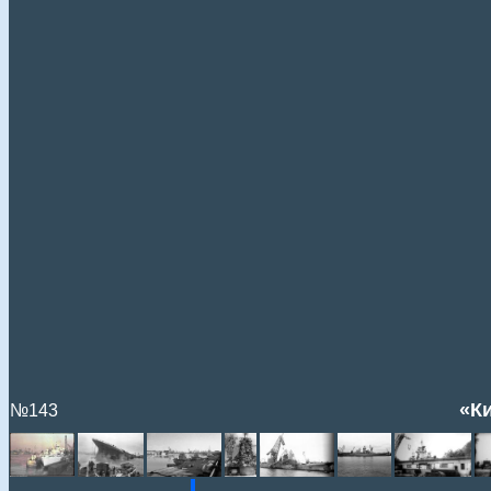
«Ки
№143