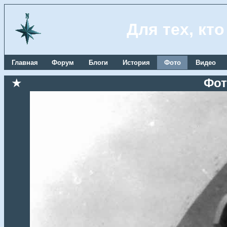
Для тех, кт
Главная
Форум
Блоги
История
Фото
Видео
★
Фот