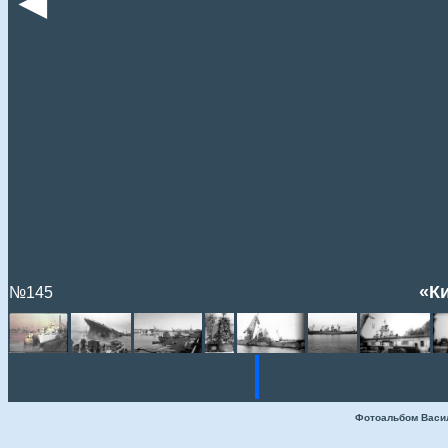
◄
«Ки
№145
Фотоальбом Васи