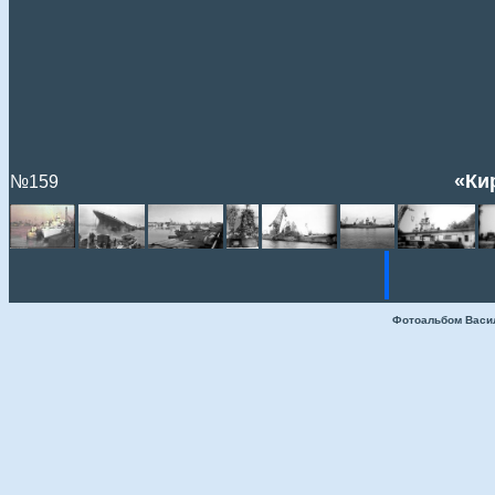
«Ки
№159
Фотоальбом Васи