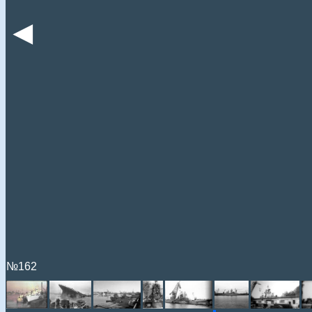
◄
№162