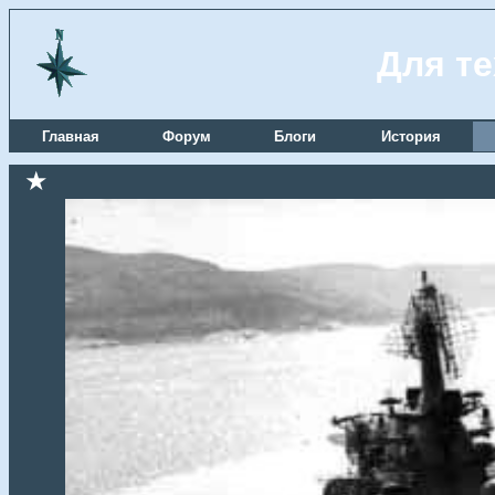
Для те
Главная
Форум
Блоги
История
★