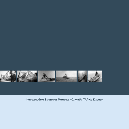
Фотоальбом Василия Момота «Служба ТАРКр Киров»