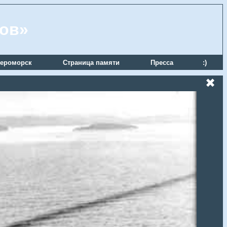
ров»
ероморск
Страница памяти
Пресса
:)
✖