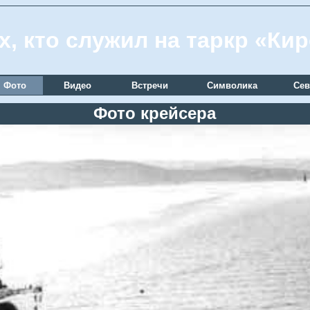
х, кто служил на таркр «Ки
Фото
Видео
Встречи
Символика
Сев
Фото крейсера