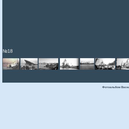
№18
Фотоальбом Васи