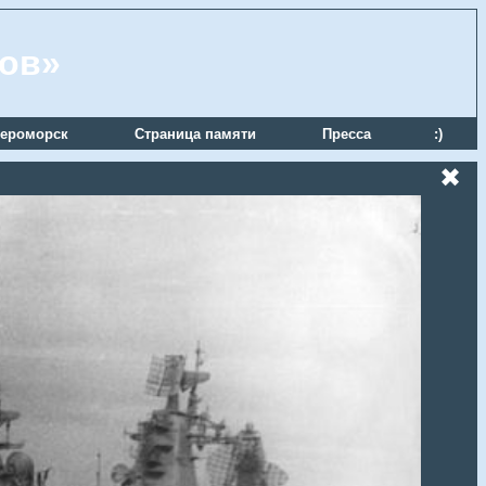
ров»
ероморск
Страница памяти
Пресса
:)
✖