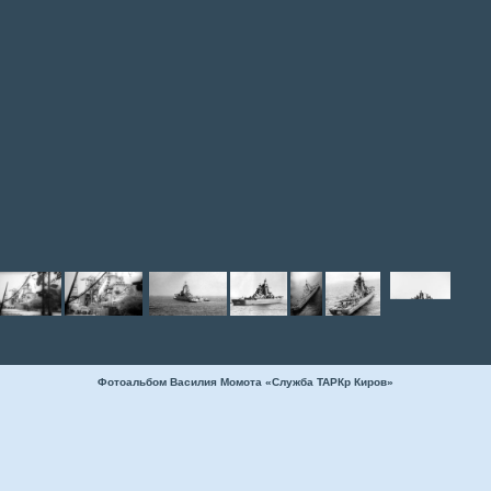
Фотоальбом Василия Момота «Служба ТАРКр Киров»