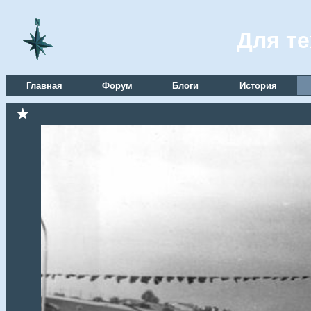
Для те
Главная
Форум
Блоги
История
★