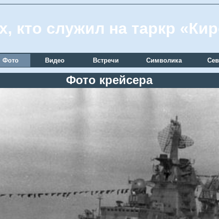
х, кто служил на таркр «Ки
Фото
Видео
Встречи
Символика
Сев
Фото крейсера