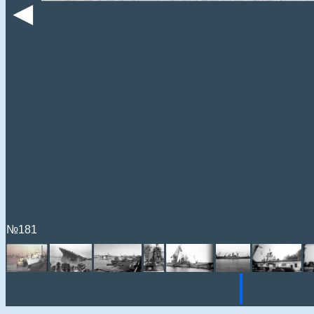
◄
№181