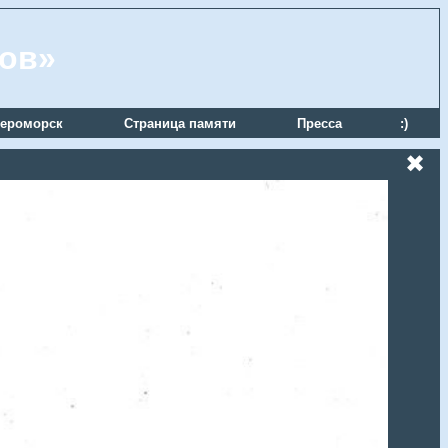
ров»
ероморск
Страница памяти
Пресса
:)
✖