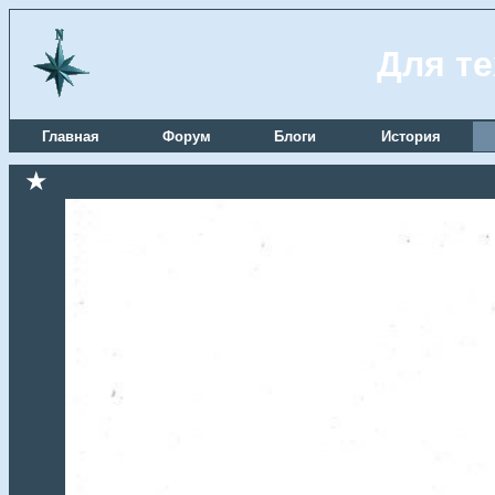
Для те
Главная
Форум
Блоги
История
★