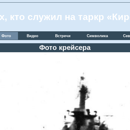
х, кто служил на таркр «Ки
Фото
Видео
Встречи
Символика
Сев
Фото крейсера