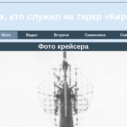
х, кто служил на таркр «Ки
Фото
Видео
Встречи
Символика
Сев
Фото крейсера