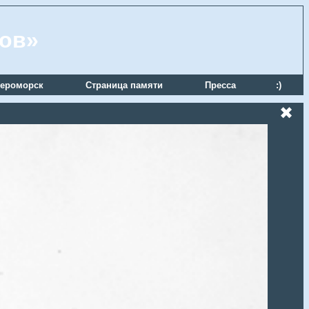
ров»
ероморск
Страница памяти
Пресса
:)
✖