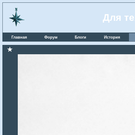
Для те
Главная
Форум
Блоги
История
★