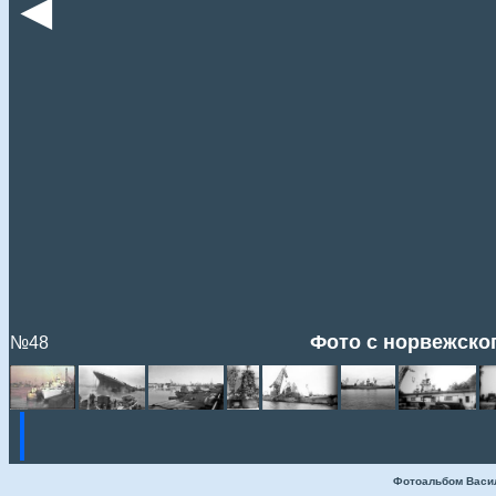
◄
Фото с норвежског
№48
Фотоальбом Васи