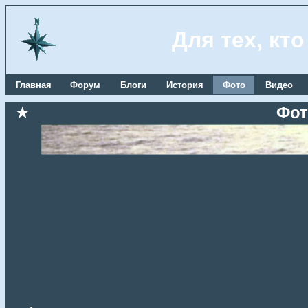
Для тех, кт
Главная
Форум
Блоги
История
Фото
Видео
★
Фот