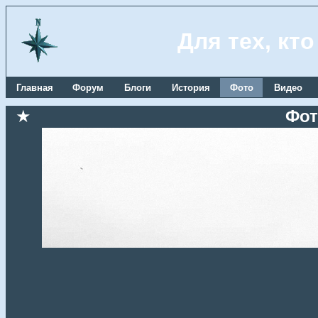
Для тех, кт
Главная
Форум
Блоги
История
Фото
Видео
★
Фот