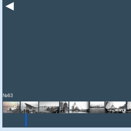
◄
№63