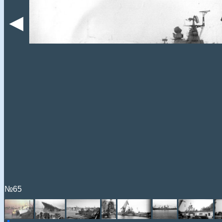
◄
№65