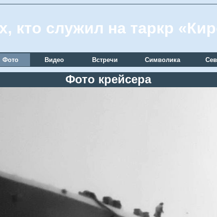
х, кто служил на таркр «Ки
Фото
Видео
Встречи
Символика
Сев
Фото крейсера