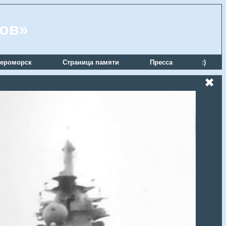
ров»
ероморск
Страница памяти
Пресса
:)
✖