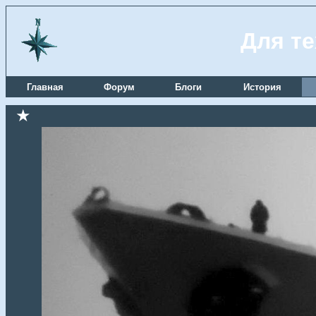
Для те
Главная
Форум
Блоги
История
★