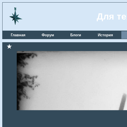
Для те
Главная
Форум
Блоги
История
★