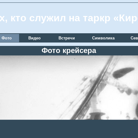
х, кто служил на таркр «Ки
Фото
Видео
Встречи
Символика
Сев
Фото крейсера