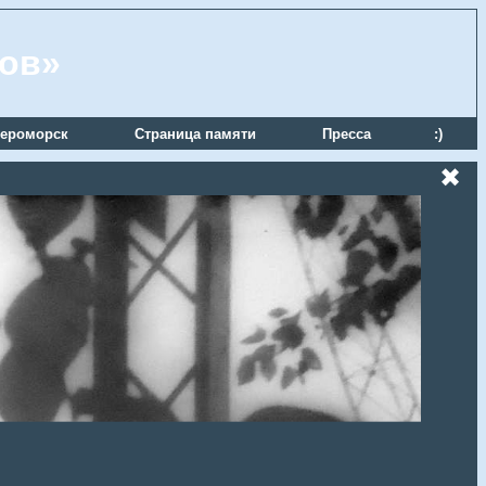
ров»
ероморск
Страница памяти
Пресса
:)
✖