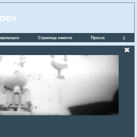
ров»
ероморск
Страница памяти
Пресса
:)
✖