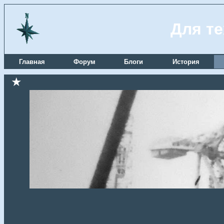
Для те
Главная
Форум
Блоги
История
★