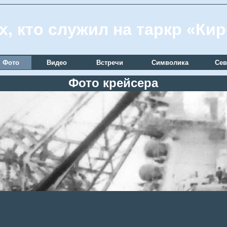
х, кто служил на таркр «Ки
Фото
Видео
Встречи
Символика
Сев
Фото крейсера