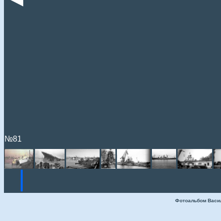
№81
Фотоальбом Васи