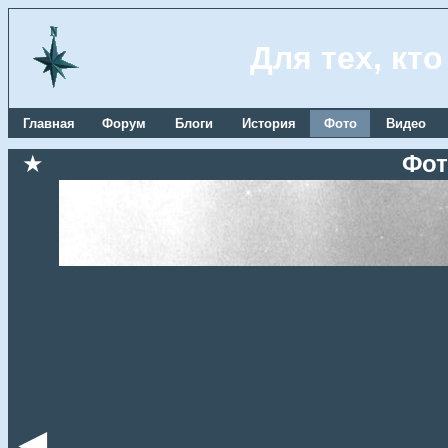
Для тех, кт
Главная
Форум
Блоги
История
Фото
Видео
★
Фот
◄