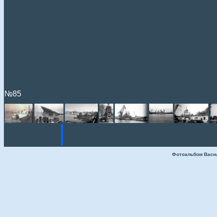
№85
Фотоальбом Васи