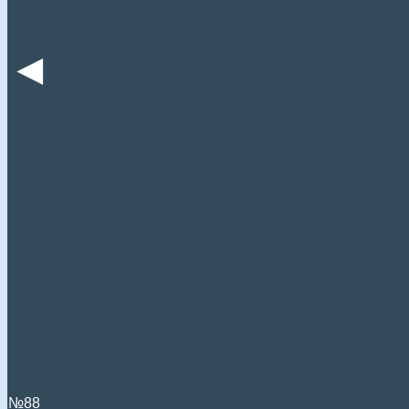
◄
№88