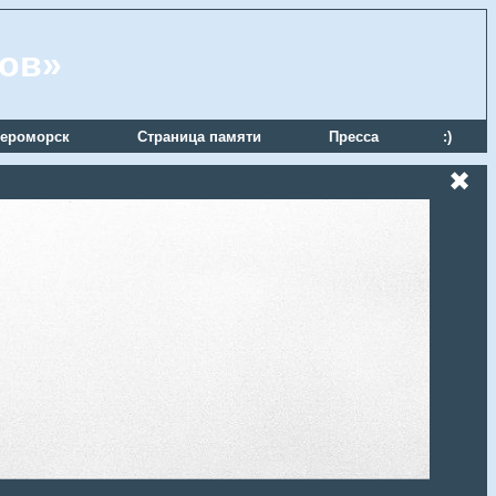
ров»
ероморск
Страница памяти
Пресса
:)
✖