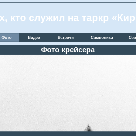
х, кто служил на таркр «Ки
Фото
Видео
Встречи
Символика
Сев
Фото крейсера