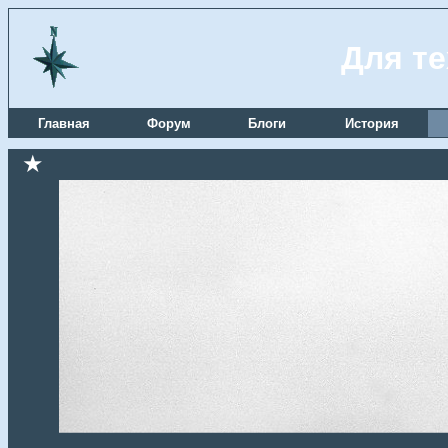
Для те
Главная
Форум
Блоги
История
★