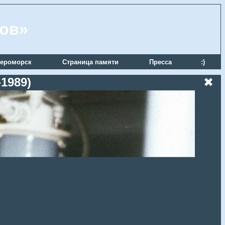
ров»
ероморск
Страница памяти
Пресса
:)
1989)
✖