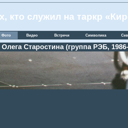
х, кто служил на таркр «Ки
Фото
Видео
Встречи
Символика
Сев
 Олега Старостина (группа РЭБ, 1986-