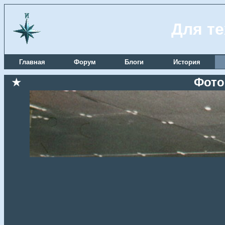
Для те
Главная
Форум
Блоги
История
★
Фото