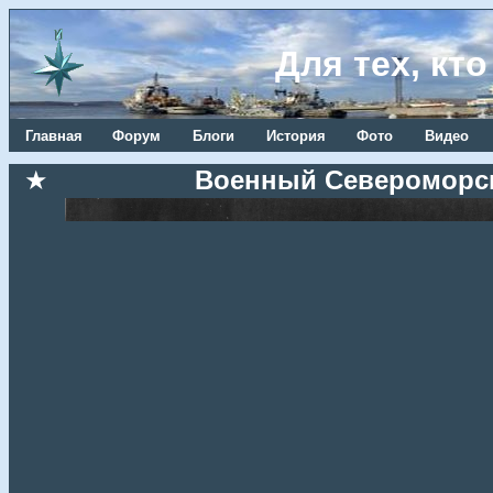
Для тех, кт
Главная
Форум
Блоги
История
Фото
Видео
★
Военный Североморск