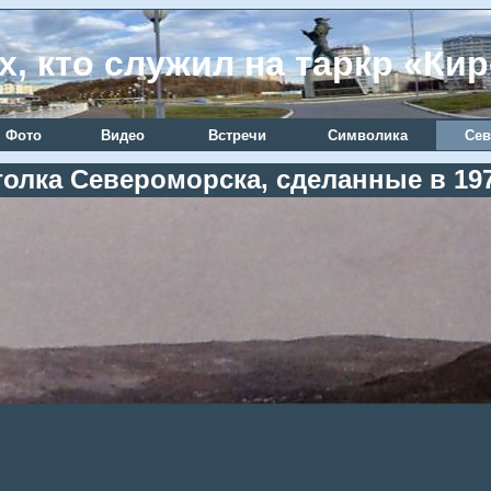
х, кто служил на таркр «Ки
Фото
Видео
Встречи
Символика
Сев
олка Североморска, сделанные в 1975