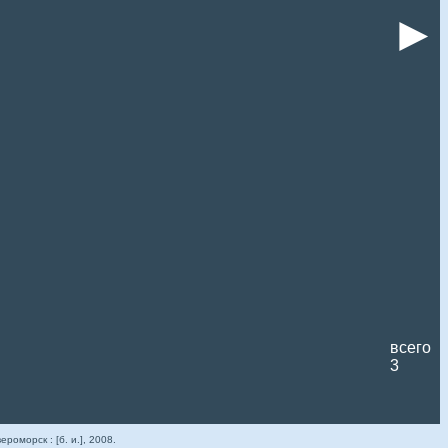
►
всего
3
ероморск : [б. и.], 2008.