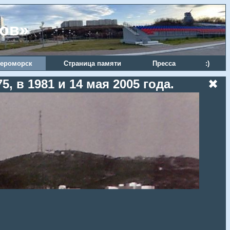
ров»
ероморск
Страница памяти
Пресса
:)
, в 1981 и 14 мая 2005 года.
✖