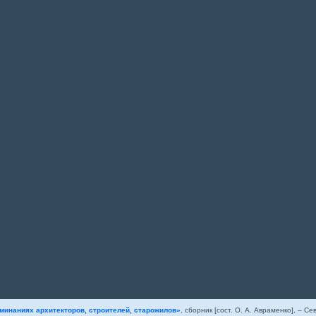
минаниях архитекторов, строителей, старожилов»
, сборник [сост. О. А. Авраменко], – Сев