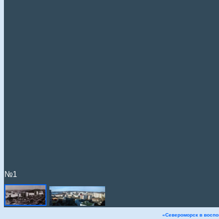
№1
«Североморск в воспо