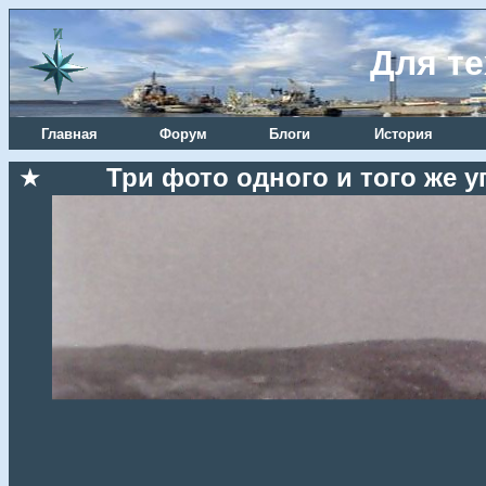
Для те
Главная
Форум
Блоги
История
★
Три фото одного и того же уг