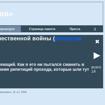
ров»
ероморск
Страница памяти
Пресса
:)
чественной войны (
репортаж
✖
►
яющий. Как я его ни пытался сманить в
всего
время репетиций прохода, которые шли тут
14
ероморск : [б. и.], 2008.