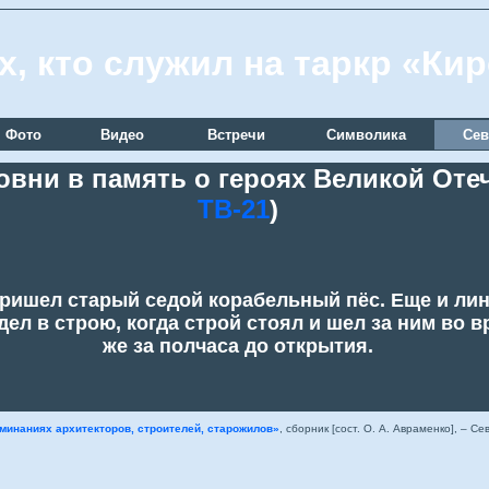
х, кто служил на таркр «Ки
Фото
Видео
Встречи
Символика
Сев
вни в память о героях Великой Оте
ТВ-21
)
ришел старый седой корабельный пёс. Еще и лин
дел в строю, когда строй стоял и шел за ним во 
же за полчаса до открытия.
минаниях архитекторов, строителей, старожилов»
, сборник [сост. О. А. Авраменко], – Сев