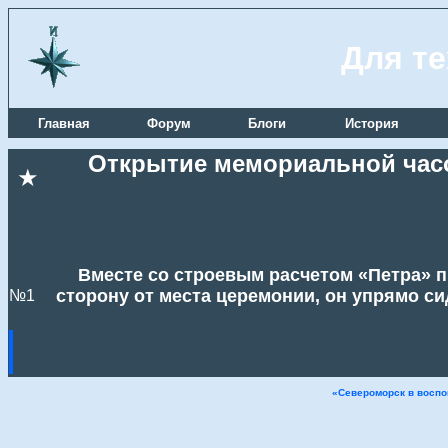
Для те
Главная
Форум
Блоги
История
Открытие мемориальной часо
★
Вместе со строевым расчетом «Петра» п
сторону от места церемонии, он упрямо си
№1
«Североморск в воспо