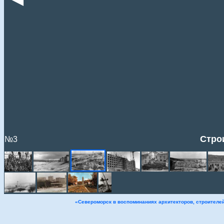
Стро
№3
«Североморск в воспоминаниях архитекторов, строителе