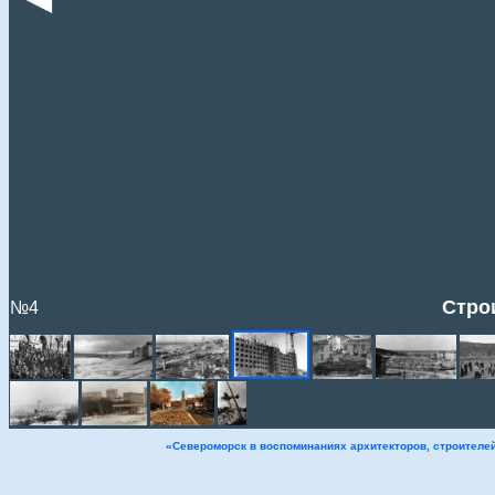
Стро
№4
«Североморск в воспоминаниях архитекторов, строителе