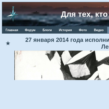
Для тех, кт
Главная
Форум
Блоги
История
Фото
Видео
27 января 2014 года исполн
★
Ле