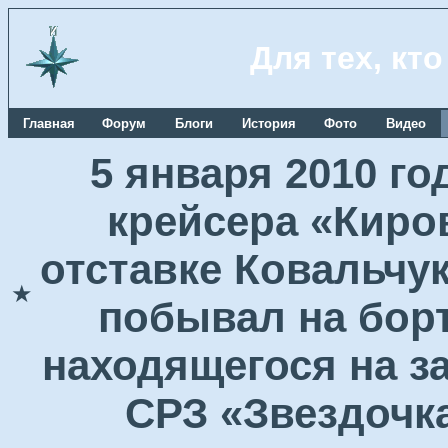
Для тех, кт
Главная
Форум
Блоги
История
Фото
Видео
5 января 2010 г
крейсера «Киро
отставке Ковальчу
★
побывал на борт
находящегося на з
СРЗ «Звездочка