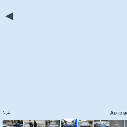
◄
Автом
№4