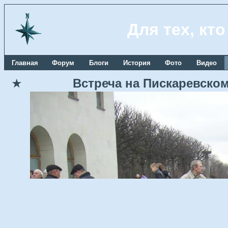
Для тех, кт
Главная
Форум
Блоги
История
Фото
Видео
★
Встреча на Пискаревском