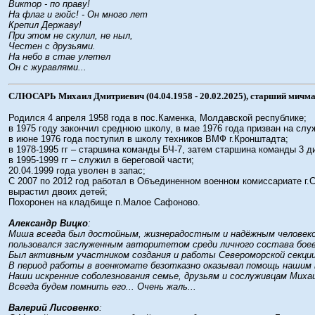
Виктор - по праву!
На флаг и гюйс! - Он много лет
Крепил Державу!
При этом не скулил, не ныл,
Честен с друзьями.
На небо в стае улетел
Он с журавлями...
СЛЮСАРЬ Михаил Дмитриевич (04.04.1958 - 20.02.2025), старший мичма
Родился 4 апреля 1958 года в пос.Каменка, Молдавской республике;
в 1975 году закончил среднюю школу, в мае 1976 года призван на слу
в июне 1976 года поступил в школу техников ВМФ г.Кронштадта;
в 1978-1995 гг – старшина команды БЧ-7, затем старшина команды 3 д
в 1995-1999 гг – служил в береговой части;
20.04.1999 года уволен в запас;
С 2007 по 2012 год работал в Объединенном военном комиссариате г
вырастил двоих детей;
Похоронен на кладбище п.Малое Сафоново.
Александр Вицко
:
Миша всегда был достойным, жизнерадостным и надёжным человек
пользовался заслуженным авторитетом среди личного состава боево
Был активным участником создания и работы Североморской секции
В период работы в военкомате безотказно оказывал помощь нашим 
Наши искренние соболезнования семье, друзьям и сослуживцам Миха
Всегда будем помнить его... Очень жаль...
Валерий Лисовенко
: