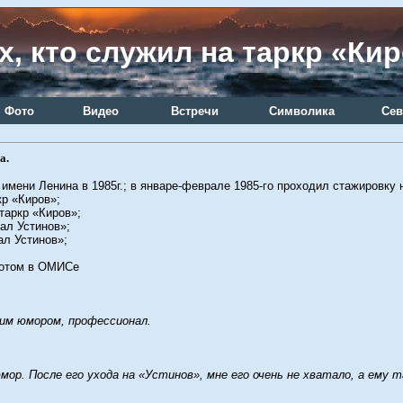
х, кто служил на таркр «Ки
Фото
Видео
Встречи
Символика
Сев
а.
ени Ленина в 1985г.; в январе-феврале 1985-го проходил стажировку 
кр «Киров»;
таркр «Киров»;
ал Устинов»;
ал Устинов»;
потом в ОМИСе
им юмором, профессионал.
мор. После его ухода на «Устинов», мне его очень не хватало, а ему