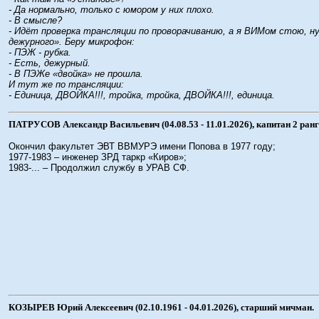
- Да нормально, только с юмором у них плохо.
- В смысле?
- Идёт проверка трансляции по проворачиванию, а я ВИМом стою, ну 
дежурного». Беру микрофон:
- ПЭЖ - рубка.
- Есть, дежурный.
- В ПЭЖе «двойка» не прошла.
И тут же по трансляции:
- Единица, ДВОЙКА!!!, тройка, тройка, ДВОЙКА!!!, единица.
ПАТРУСОВ Александр Васильевич (04.08.53 - 11.01.2026), капитан 2 ранг
Окончил факультет ЭВТ ВВМУРЭ имени Попова в 1977 году;
1977-1983 – инженер ЗРД таркр «Киров»;
1983-... – Продолжил службу в УРАВ СФ.
КОЗЫРЕВ Юрий Алексеевич (02.10.1961 - 04.01.2026), старший мичман.