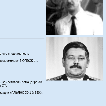
в что специальность
комсомолец» 7 ОПЭСК в г.
.
, заместитель Командира 30-
ы СФ.
низации «АЛЬЯНС ХХ1-й ВЕК».