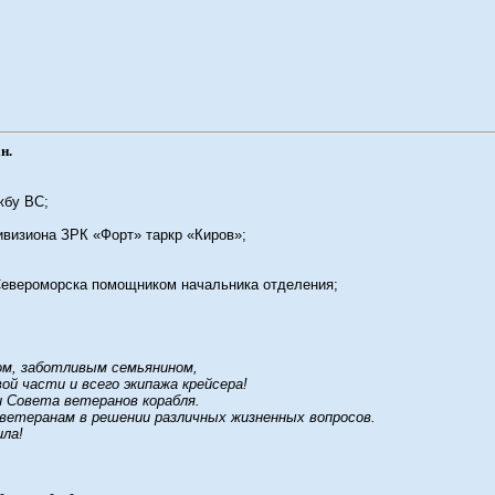
н.
жбу ВС;
ивизиона ЗРК «Форт» таркр «Киров»;
.Североморска помощником начальника отделения;
ом, заботливым семьянином,
й части и всего экипажа крейсера!
 Совета ветеранов корабля.
ветеранам в решении различных жизненных вопросов.
ила!