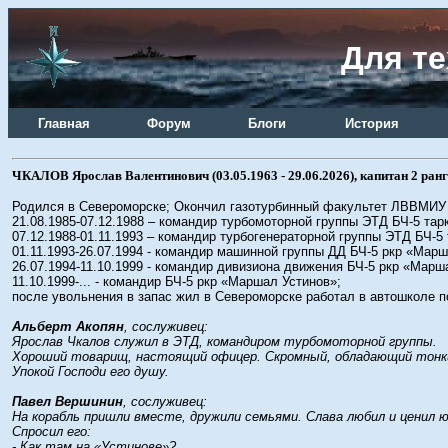
Для те
Главная
Форум
Блоги
История
ЧКАЛОВ Ярослав Валентинович (03.05.1963 - 29.06.2026), капитан 2 ранг
Родился в Североморске; Окончил газотурбинный факультет ЛВВМИУ им
21.08.1985-07.12.1988 – командир турбомоторной группы ЭТД БЧ-5 тар
07.12.1988-01.11.1993 – командир турбогенераторной группы ЭТД БЧ-5 
01.11.1993-26.07.1994 - командир машинной группы ДД БЧ-5 ркр «Марш
26.07.1994-11.10.1999 - командир дивизиона движения БЧ-5 ркр «Марш
11.10.1999-... - командир БЧ-5 ркр «Маршал Устинов»;
после увольнения в запас жил в Североморске работал в автошколе 
Альберт Акопян
, сослуживец:
Ярослав Чкалов служил в ЭТД, командиром турбомоторной группы.
Хороший товарищ, настоящий офицер. Скромный, обладающий тонк
Упокой Господи его душу.
Павел Вершинин
, сослуживец:
На корабль пришли вместе, дружили семьями. Слава любил и ценил ю
Спросил его:
- Как там на «Устинове»?