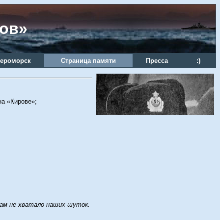
ров»
ероморск
Страница памяти
Пресса
:)
на «Кирове»;
 там не хватало наших шуток.