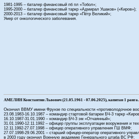
1981-1995 – баталер финансовый пб пл «Тобол»;
1995-2000 – баталер финансовый таркр «Адмирал Ушаков» («Киров»);
2000-2013 – баталер финансовый таркр «Пётр Великий»;
Умер от онкологического заболевания.
АМЕЛИН Константин Львович (21.05.1961 - 07.06.2025), капитан 1 ранга.
Окончил ВВМУ имени Фрунзе по специальности «противолодочное воо
23.08.1983-16.10.1987 – командир стартовой батареи БЧ-3 таркр «Киро
16.10.1987-31.01.1990 – командир БЧ-3 эм «Отчаянный»;
31.01.1990-12.11.1992 – офицер группы эксплуатации вооружения и т
12.11.1992-27.07.1998 – офицер оперативного управления ГШ ВМФ;
27.07.1998-29.06.2001 – старший офицер-оператор оперативного упра
в 2003 году окончил Военную академию Генерального штаба ВС РФ;