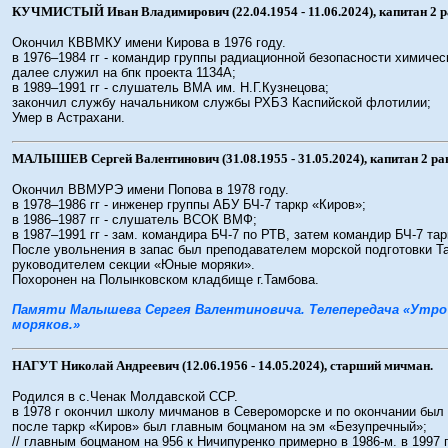
КУЧМИСТЫЙ Иван Владимирович (22.04.1954 - 11.06.2024), капитан 2 р
Окончил КВВМКУ имени Кирова в 1976 году.
в 1976–1984 гг - командир группы радиационной безопасности химичес
далее служил на бпк проекта 1134А;
в 1989–1991 гг - слушатель ВМА им. Н.Г.Кузнецова;
закончил службу начальником службы РХБЗ Каспийской флотилии;
Умер в Астрахани.
МАЛЫШЕВ Сергей Валентинович (31.08.1955 - 31.05.2024), капитан 2 ра
Окончил ВВМУРЭ имени Попова в 1978 году.
в 1978–1986 гг - инженер группы АБУ БЧ-7 таркр «Киров»;
в 1986–1987 гг - слушатель ВСОК ВМФ;
в 1987–1991 гг - зам. командира БЧ-7 по РТВ, затем командир БЧ-7 та
После увольнения в запас был преподавателем морской подготовки Т
руководителем секции «Юные моряки».
Похоронен на Полынковском кладбище г.Тамбова.
Памяти Малышева Сергея Валентиновича. Телепередача «Утро
моряков.»
НАГУТ Николай Андреевич (12.06.1956 - 14.05.2024), старший мичман.
Родился в с.Ченак Молдавской ССР.
в 1978 г окончил школу мичманов в Североморске и по окончании был
после таркр «Киров» был главным боцманом на эм «Безупречный»;
// главным боцманом на 956 к Ничипуренко примерно в 1986-м. в 1997