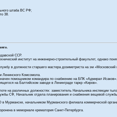
ьного штаба ВС РФ;
то 38.
анга.
лдавской ССР.
хнический институт на инженерно-строительный факультет, однако поня
службу в должности старшего мастера дозиметриста на эм «Московский 
и Ленинского Комсомола.
азначен помощником командира по снабжению на БПК «Адмирал Исаков»
ящегося на Балтийском заводе в Ленинграде таркр «Киров».
оте на различных должностях: заместитель Начальника инспекции тыла
лужбы СФ, Начальник отдела планирования и снабжения вещевой служб
МТО в Мурманске, начальником Мурманского филиала коммерческой орга
хоронена в мемориале крематория Санкт-Петербурга.