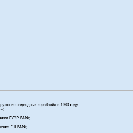
ружение надводных кораблей» в 1983 году.
в»;
ехники ГУЭР ВМФ;
вления ГШ ВМФ;