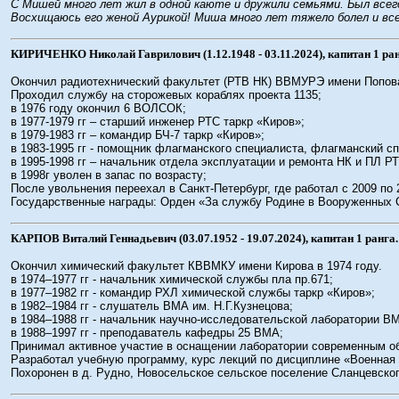
С Мишей много лет жил в одной каюте и дружили семьями. Был всег
Восхищаюсь его женой Аурикой! Миша много лет тяжело болел и вс
КИРИЧЕНКО Николай Гаврилович (1.12.1948 - 03.11.2024), капитан 1 ран
Окончил радиотехнический факультет (РТВ НК) ВВМУРЭ имени Попова
Проходил службу на сторожевых кораблях проекта 1135;
в 1976 году окончил 6 ВОЛСОК;
в 1977-1979 гг – старший инженер РТС таркр «Киров»;
в 1979-1983 гг – командир БЧ-7 таркр «Киров»;
в 1983-1995 гг - помощник флагманского специалиста, флагманский сп
в 1995-1998 гг – начальник отдела эксплуатации и ремонта НК и ПЛ Р
в 1998г уволен в запас по возрасту;
После увольнения переехал в Санкт-Петербург, где работал с 2009 п
Государственные награды: Орден «За службу Родине в Вооруженных Си
КАРПОВ Виталий Геннадьевич (03.07.1952 - 19.07.2024), капитан 1 ранга.
Окончил химический факультет КВВМКУ имени Кирова в 1974 году.
в 1974–1977 гг - начальник химической службы пла пр.671;
в 1977–1982 гг - командир РХЛ химической службы таркр «Киров»;
в 1982–1984 гг - слушатель ВМА им. Н.Г.Кузнецова;
в 1984–1988 гг - начальник научно-исследовательской лаборатории В
в 1988–1997 гг - преподаватель кафедры 25 ВМА;
Принимал активное участие в оснащении лаборатории современным о
Разработал учебную программу, курс лекций по дисциплине «Военная 
Похоронен в д. Рудно, Новосельское сельское поселение Сланцевског