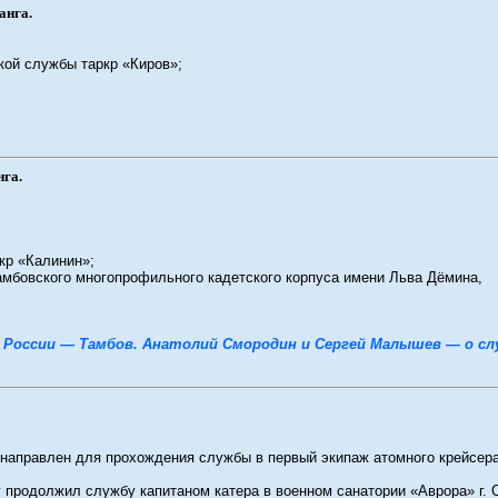
анга.
кой службы таркр «Киров»;
нга.
ркр «Калинин»;
амбовского многопрофильного кадетского корпуса имени Льва Дёмина,
 России — Тамбов. Анатолий Смородин и Сергей Малышев — о сл
 направлен для прохождения службы в первый экипаж атомного крейсера
 г продолжил службу капитаном катера в военном санатории «Аврора» г. 