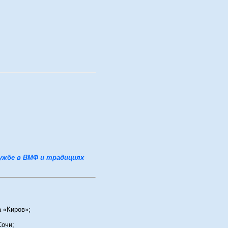
ужбе в ВМФ и традициях
 «Киров»;
Сочи;