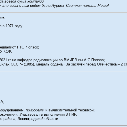
да всегда душа компании.
е эти годы с ним рядом была Аурика. Светлая память Мише!
га.
 в 1971 году.
ециалист РТС 7 опэск;
ТУ КСФ;
о 2021 гг на кафедре радиолокации во ВМИРЭ им.А.С.Попова;
лах СССР» (1985), медаль ордена «За заслуги перед Отечеством» 2 ст
МА;
борудованием, приборами и вычислительной техникой;
экология». Участвовал в выполнении 8 НИР.
о района, Ленинградской области