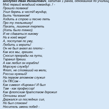
Шолубко Иван Иихайлович
, капитан 1 ранга, однокашник по училищ
Мой первый младший командир..! -
Прошло полвека!
Учил беречь в честИ мундир,
Быть Человеком!
Ходить в строю и песню петь
Про ту тельняшку!
Пахать, лишения терпеть
(Хоть было тяжко).
И не сдаваться никому
Ни в коей мере!
А, поступая по уму,
Любить и верить!
Он не был ангел во плоти -
Как все мы, грешен.
Сносил преграды на пути,
Таранил бреши.
А как любил он корабли!
Морскую службу!
Флот, не стоявший на мели,
России нужный!
На первом атомном служил
Он ПКСом -
Как символ «Кирова»! И был
Там - как профессор!
Как флотским братством дорожил
Отчизны воин!
Держался из последних сил,
Но был спокоен!
Носитель имени побед -