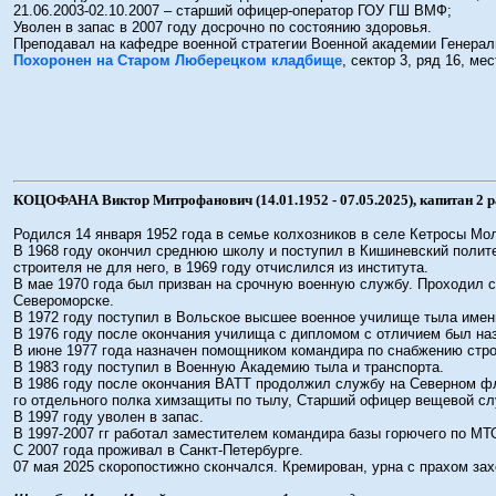
21.06.2003-02.10.2007 – старший офицер-оператор ГОУ ГШ ВМФ;
Уволен в запас в 2007 году досрочно по состоянию здоровья.
Преподавал на кафедре военной стратегии Военной академии Генерал
Похоронен на Старом Люберецком кладбище
, сектор 3, ряд 16, мес
КОЦОФАНА Виктор Митрофанович (14.01.1952 - 07.05.2025), капитан 2 р
Родился 14 января 1952 года в семье колхозников в селе Кетросы Мо
В 1968 году окончил среднюю школу и поступил в Кишиневский полите
строителя не для него, в 1969 году отчислился из института.
В мае 1970 года был призван на срочную военную службу. Проходил 
Североморске.
В 1972 году поступил в Вольское высшее военное училище тыла имен
В 1976 году после окончания училища с дипломом с отличием был н
В июне 1977 года назначен помощником командира по снабжению стро
В 1983 году поступил в Военную Академию тыла и транспорта.
В 1986 году после окончания ВАТТ продолжил службу на Северном фл
го отдельного полка химзащиты по тылу, Cтарший офицер вещевой с
В 1997 году уволен в запас.
В 1997-2007 гг работал заместителем командира базы горючего по 
С 2007 года проживал в Санкт-Петербурге.
07 мая 2025 скоропостижно скончался. Кремирован, урна с прахом за