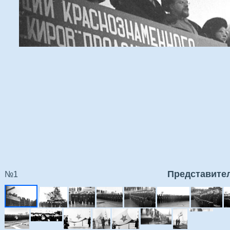
Представите
№1