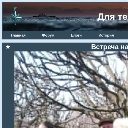
Для те
Главная
Форум
Блоги
История
★
Встреча н