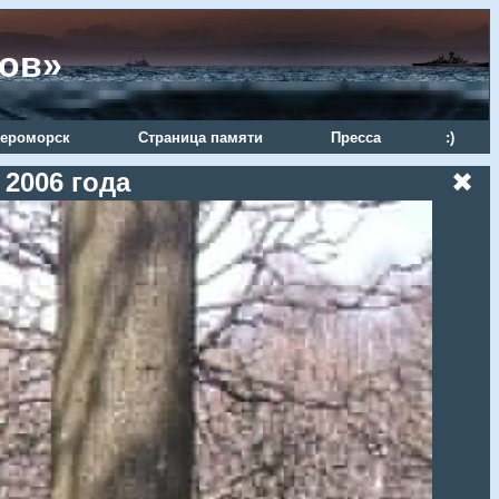
ров»
ероморск
Страница памяти
Пресса
:)
2006 года
✖