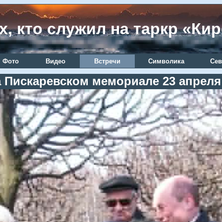
х, кто служил на таркр «Ки
Фото
Видео
Встречи
Символика
Сев
а Пискаревском мемориале 23 апреля 