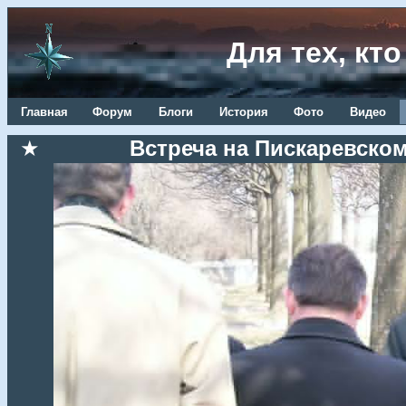
Для тех, кт
Главная
Форум
Блоги
История
Фото
Видео
★
Встреча на Пискаревском