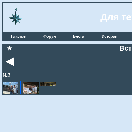
Для те
Главная
Форум
Блоги
История
★
Вст
◄
№3