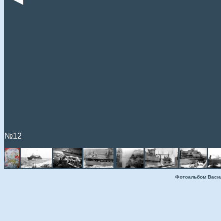
№12
Фотоальбом Васи