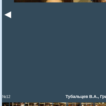
◄
Тубальцев В.А., Гр
№12