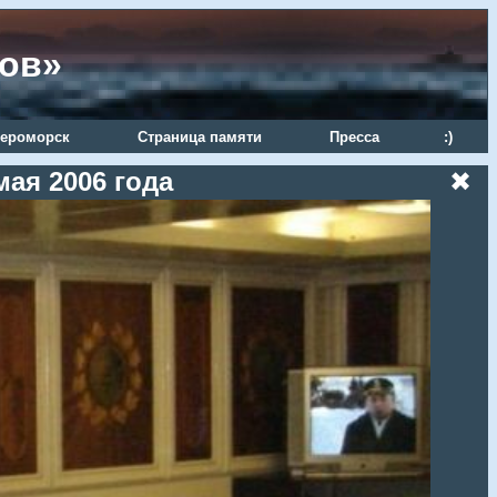
ров»
ероморск
Страница памяти
Пресса
:)
ая 2006 года
✖