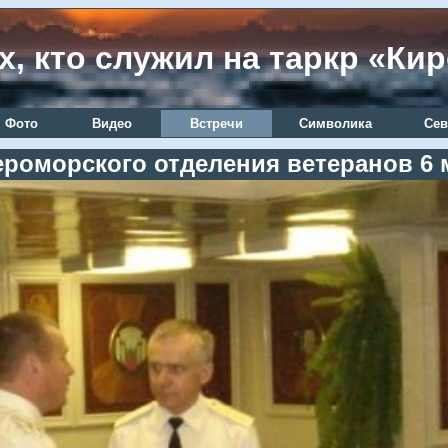
х, кто служил на таркр «Ки
Фото
Видео
Встречи
Символика
Сев
ероморского отделения ветеранов 6 м