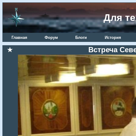
Для те
Главная
Форум
Блоги
История
★
Встреча Сев