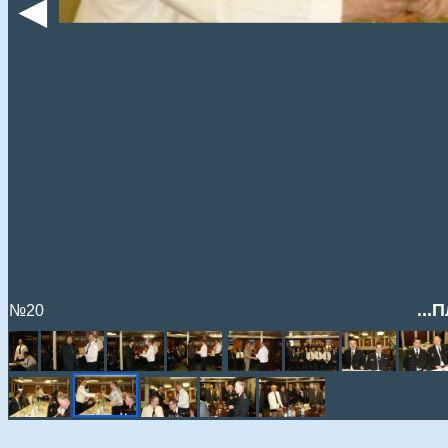
◄
...
№20