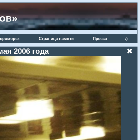
ров»
ероморск
Страница памяти
Пресса
:)
ая 2006 года
✖