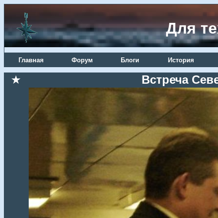
Для те
Главная
Форум
Блоги
История
★
Встреча Сев