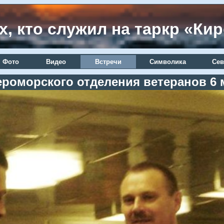
х, кто служил на таркр «Ки
Фото
Видео
Встречи
Символика
Сев
ероморского отделения ветеранов 6 м