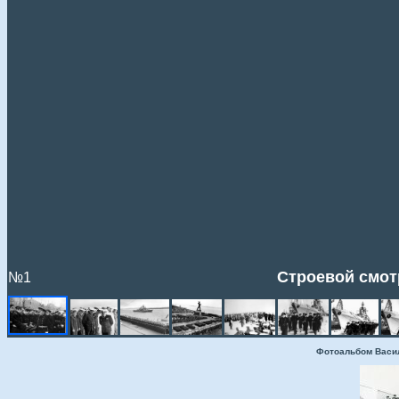
Строевой смотр
№1
Фотоальбом Васи