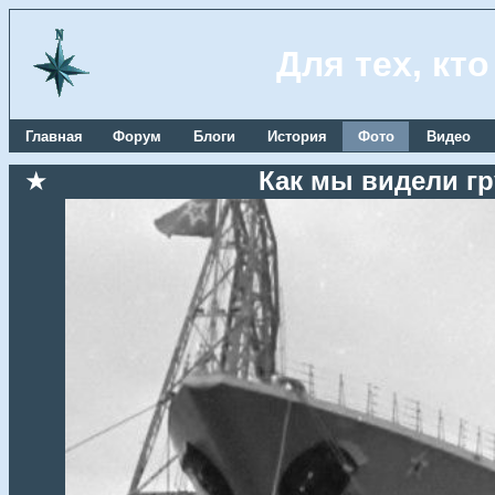
Для тех, кт
Главная
Форум
Блоги
История
Фото
Видео
★
Как мы видели гр