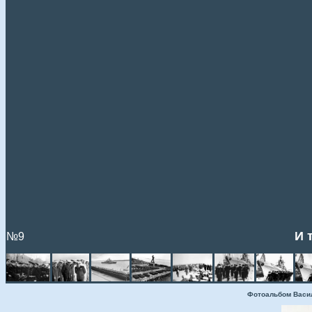
И т
№9
Фотоальбом Васи