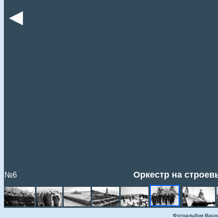
◄
Оркестр на строев
№6
Фотоальбом Васи