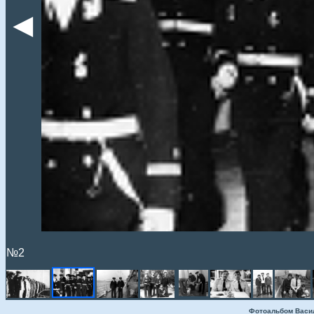
◄
№2
Фотоальбом Васи