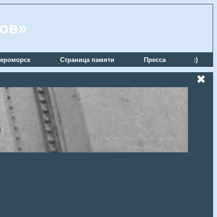
ров»
ероморск
Страница памяти
Пресса
:)
✖