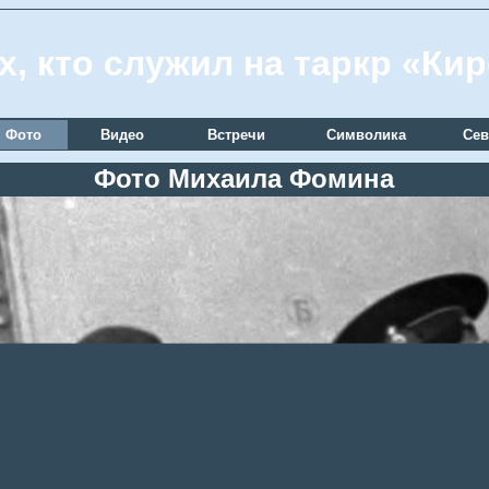
х, кто служил на таркр «Ки
Фото
Видео
Встречи
Символика
Сев
Фото Михаила Фомина