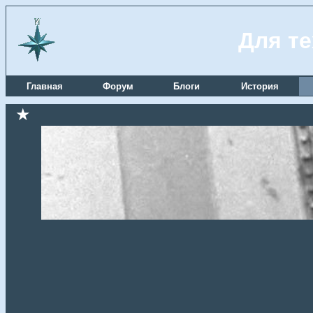
Для те
Главная
Форум
Блоги
История
★